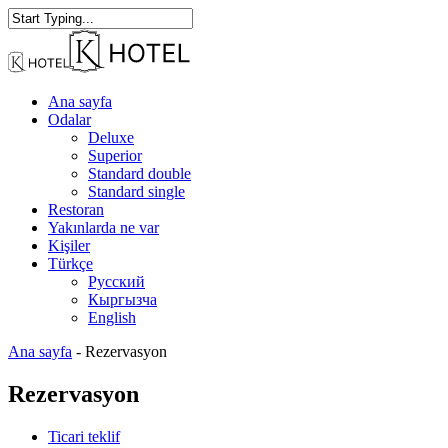
Skip
to
Close
main
Search
content
Menu
Ana sayfa
Odalar
Deluxe
Superior
Standard double
Standard single
Restoran
Yakınlarda ne var
Kişiler
Türkçe
Русский
Кыргызча
English
Ana sayfa
-
Rezervasyon
Rezervasyon
Ticari teklif