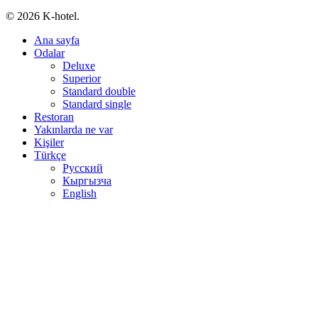
© 2026 K-hotel.
Close
Ana sayfa
Menu
Odalar
Deluxe
Superior
Standard double
Standard single
Restoran
Yakınlarda ne var
Kişiler
Türkçe
Русский
Кыргызча
English