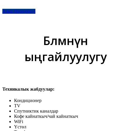
Азыр брондоңуз
Бөлмөнүн
ыңгайлуулугу
Техникалык жабдуулар:
Кондиционер
TV
Спутниктик каналдар
Кофе кайнаткыч/чай кайнаткыч
WiFi
Үстөл