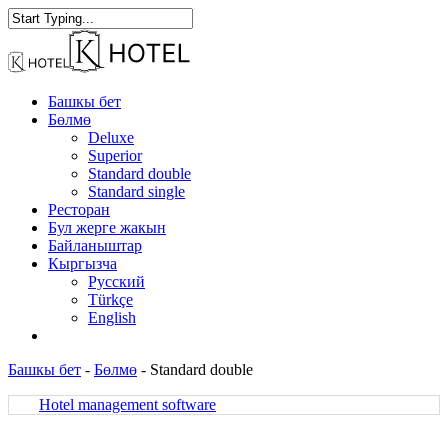
Skip
to
Close
main
Search
content
Menu
Башкы бет
Бөлмө
Deluxe
Superior
Standard double
Standard single
Ресторан
Бул жерге жакын
Байланыштар
Кыргызча
Русский
Türkçe
English
facebook
instagram
Башкы бет
-
Бөлмө
-
Standard double
Hotel management software