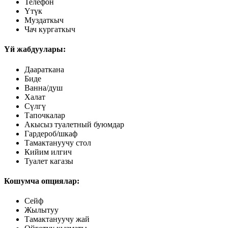
Телефон
Үтүк
Муздаткыч
Чач кургаткыч
Үй жабдуулары:
Даараткана
Биде
Ванна/душ
Халат
Сүлгү
Тапочкалар
Акысыз туалетный буюмдар
Гардероб/шкаф
Тамактануучу стол
Кийим илгич
Туалет кагазы
Кошумча опциялар:
Сейф
Жылытуу
Тамактануучу жай