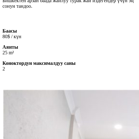
Бишкектен арзан баада жайлуу турак жай издегендер үчүн эң
сонун тандоо.
Баасы
80$ / күн
Аянты
25 m²
Коноктордун максималдуу саны
2