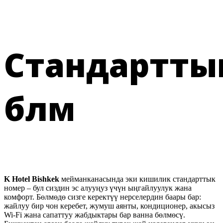
Стандартты
бөлмө
K Hotel Bishkek
мейманканасында эки кишилик стандарттык
номер – бул сиздин эс алууңуз үчүн ыңгайлуулук жана
комфорт. Бөлмөдө сизге керектүү нерселердин баары бар:
жайлуу бир чон керебет, жумуш аянты, кондиционер, акысыз
Wi-Fi жана сапаттуу жабдыктары бар ванна бөлмөсү.